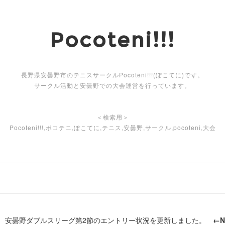
Pocoteni!!!
長野県安曇野市のテニスサークルPocoteni!!!(ぽこてに)です。
サークル活動と安曇野での大会運営を行っています。
＜検索用＞
Pocoteni!!!,ポコテニ,ぽこてに,テニス,安曇野,サークル,pocoteni,大会
/4 安曇野ダブルスリーグ第2節のエントリー状況を更新しました。
←N