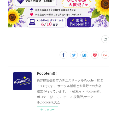
Pocoteni!!!
長野県安曇野市のテニスサークルPocoteni!!!(ぽ
こてに)です。 サークル活動と安曇野での大会
運営を行っています。 ＜検索用＞ Pocoteni!!!,
ポコテニ,ぽこてに,テニス,安曇野,サーク
ル,pocoteni,大会
フォロー