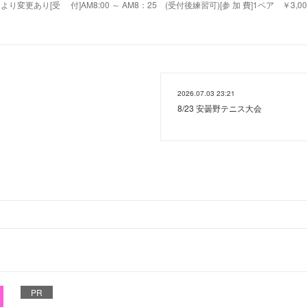
更あり[受 付]AM8:00 ～ AM8：25 (受付後練習可)[参 加 費]1ペア ￥3,00
2026.07.03 23:21
8/23 安曇野テニス大会
PR