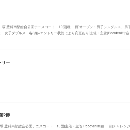
(日)[会 場]豊科南部総合公園テニスコート 10面[種 目]オープン：男子シングルス
ダブルス 各8組※エントリー状況により変更あり[主催・主管]Pocoteni!!![協 &n
トリー
第2節
)[会 場]豊科南部総合公園テニスコート 10面[主催・主管]Pocoteni!!![種 目]チ