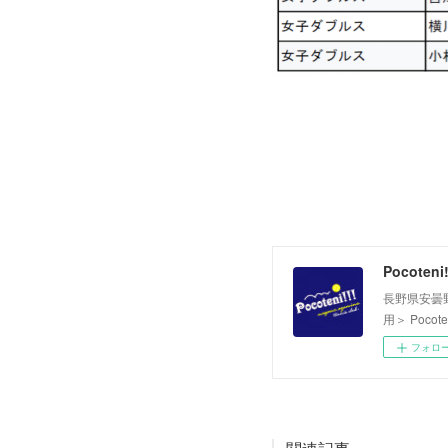
Pocoteni!
長野県安曇野
用＞ Pocot
フォロ