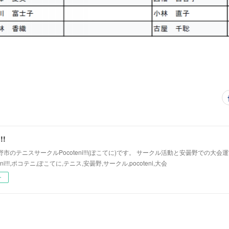
!!
市のテニスサークルPocoteni!!!(ぽこてに)です。 サークル活動と安曇野での大
eni!!!,ポコテニ,ぽこてに,テニス,安曇野,サークル,pocoteni,大会
ー