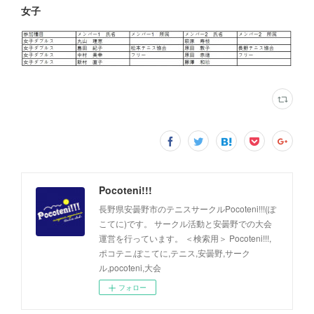
女子
Pocoteni!!!
長野県安曇野市のテニスサークルPocoteni!!!(ぽ
こてに)です。 サークル活動と安曇野での大会
運営を行っています。 ＜検索用＞ Pocoteni!!!,
ポコテニ,ぽこてに,テニス,安曇野,サーク
ル,pocoteni,大会
フォロー