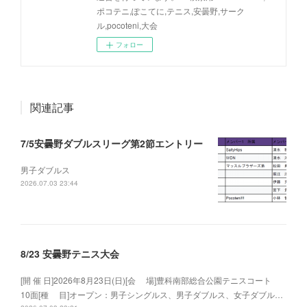
ポコテニ,ぽこてに,テニス,安曇野,サーク
ル,pocoteni,大会
フォロー
関連記事
7/5安曇野ダブルスリーグ第2節エントリー
男子ダブルス
2026.07.03 23:44
8/23 安曇野テニス大会
[開 催 日]2026年8月23日(日)[会 場]豊科南部総合公園テニスコート
10面[種 目]オープン：男子シングルス、男子ダブルス、女子ダブル…