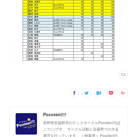
Pocoteni!!!
長野県安曇野市のテニスサークルPocoteni!!!(ぽ
こてに)です。 サークル活動と安曇野での大会
運営を行っています。 ＜検索用＞ Pocoteni!!!,