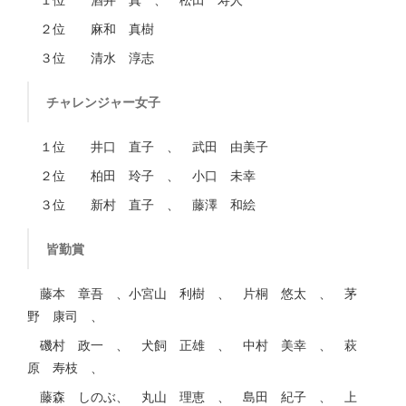
２位 麻和 真樹
３位 清水 淳志
チャレンジャー女子
１位 井口 直子 、 武田 由美子
２位 柏田 玲子 、 小口 未幸
３位 新村 直子 、 藤澤 和絵
皆勤賞
藤本 章吾 、小宮山 利樹 、 片桐 悠太 、 茅
野 康司 、
磯村 政一 、 犬飼 正雄 、 中村 美幸 、 萩
原 寿枝 、
藤森 しのぶ、 丸山 理恵 、 島田 紀子 、 上