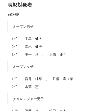
表彰対象者
※敬称略
オープン男子
１位 平島 健太
２位 青木 健史
３位 中平 洋 、 上條 達允
オープン女子
１位 宮尾 純華 、 片桐 寿々菜
２位 水落 恵
チャレンジャー男子
１位 酒井 真 、 松田 寿人