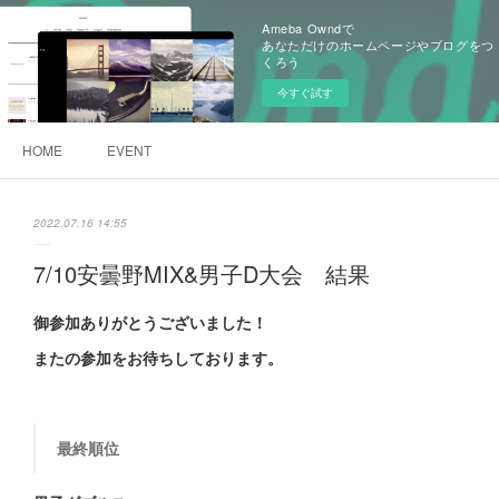
Ameba Owndで
あなただけのホームページやブログをつ
くろう
今すぐ試す
HOME
EVENT
2022.07.16 14:55
7/10安曇野MIX&男子D大会 結果
御参加ありがとうございました！
またの参加をお待ちしております。
最終順位