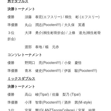
男子ダブルス
決勝トーナメント
優勝 須藤 泰宏(エフスリー) / 桐生 彬 (エフスリー)
準優勝 丸山 潤志(Pocoteni!!!) / 大久保 英通
３位 大津 勇介(桐生彬骨折会) / 上條 達允(桐生彬骨
折会)
渡部 泰地 / 楊 元赤
コンソレトーナメント
優勝 野間口 亮(Pocoteni!!!) / 小柴 慶悟
準優勝 青木 健史(Pocoteni!!!) / 伊坂 駿(Pocoteni!!!)
ミックスダブルス
決勝トーナメント
優勝 高山 峻(Tipa!) / 佐藤 梨乃 (Tipa!)
準優勝 小澤 智章(Pocoteni!!!) / 酒井 茜(M-style)
３位 宮尾 響(GLANZTennisCollege) / 宮尾 純華