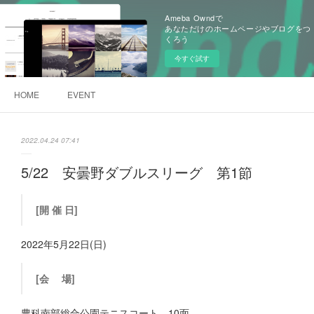
Ameba Owndで
あなただけのホームページやブログをつ
くろう
今すぐ試す
HOME
EVENT
2022.04.24 07:41
5/22 安曇野ダブルスリーグ 第1節
[開 催 日]
2022年5月22日(日)
[会 場]
豊科南部総合公園テニスコート 10面