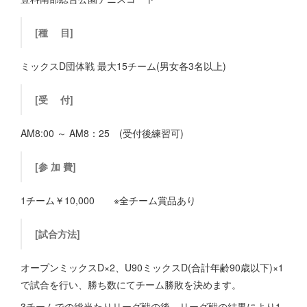
[種 目]
ミックスD団体戦 最大15チーム(男女各3名以上)
[受 付]
AM8:00 ～ AM8：25 (受付後練習可)
[参 加 費]
1チーム￥10,000 ※全チーム賞品あり
[試合方法]
オープンミックスD×2、U90ミックスD(合計年齢90歳以下)×1
で試合を行い、勝ち数にてチーム勝敗を決めます。
3チームでの総当たりリーグ戦の後、リーグ戦の結果により1