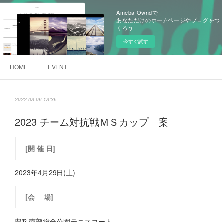
Ameba Owndで
あなただけのホームページやブログをつ
くろう
今すぐ試す
HOME
EVENT
2022.03.06 13:36
2023 チーム対抗戦ＭＳカップ 案
[開 催 日]
2023年4月29日(土)
[会 場]
豊科南部総合公園テニスコート