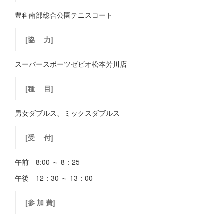
豊科南部総合公園テニスコート
[協 力]
スーパースポーツゼビオ松本芳川店
[種 目]
男女ダブルス、ミックスダブルス
[受 付]
午前 8:00 ～ 8：25
午後 12：30 ～ 13：00
[参 加 費]