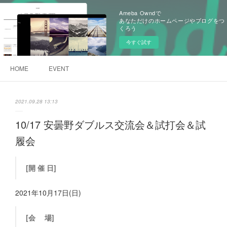
Ameba Owndで
あなただけのホームページやブログをつ
くろう
今すぐ試す
HOME
EVENT
2021.09.28 13:13
10/17 安曇野ダブルス交流会＆試打会＆試
履会
[開 催 日]
2021年10月17日(日)
[会 場]