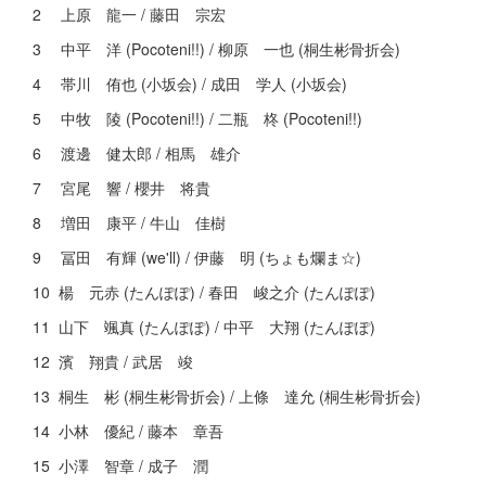
2 上原 龍一 / 藤田 宗宏
3 中平 洋 (Pocoteni!!) / 柳原 一也 (桐生彬骨折会)
4 帯川 侑也 (小坂会) / 成田 学人 (小坂会)
5 中牧 陵 (Pocoteni!!) / 二瓶 柊 (Pocoteni!!)
6 渡邊 健太郎 / 相馬 雄介
7 宮尾 響 / 櫻井 将貴
8 増田 康平 / 牛山 佳樹
9 冨田 有輝 (we'll) / 伊藤 明 (ちょも爛ま☆)
10 楊 元赤 (たんぽぽ) / 春田 峻之介 (たんぽぽ)
11 山下 颯真 (たんぽぽ) / 中平 大翔 (たんぽぽ)
12 濱 翔貴 / 武居 竣
13 桐生 彬 (桐生彬骨折会) / 上條 達允 (桐生彬骨折会)
14 小林 優紀 / 藤本 章吾
15 小澤 智章 / 成子 潤