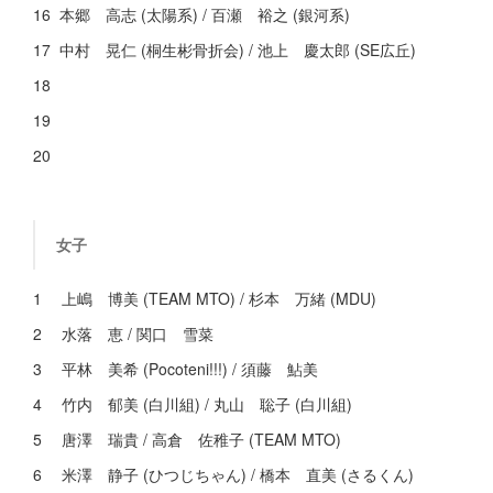
16 本郷 高志 (太陽系) / 百瀬 裕之 (銀河系)
17 中村 晃仁 (桐生彬骨折会) / 池上 慶太郎 (SE広丘)
18
19
20
女子
1 上嶋 博美 (TEAM MTO) / 杉本 万緒 (MDU)
2 水落 恵 / 関口 雪菜
3 平林 美希 (Pocoteni!!!) / 須藤 鮎美
4 竹内 郁美 (白川組) / 丸山 聡子 (白川組)
5 唐澤 瑞貴 / 高倉 佐稚子 (TEAM MTO)
6 米澤 静子 (ひつじちゃん) / 橋本 直美 (さるくん)