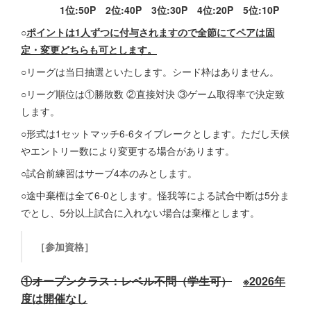
1位:50P 2位:40P 3位:30P 4位:20P 5位:10P
○
ポイントは1人ずつに付与されますので全節にてペアは固
定・変更どちらも可とします。
○リーグは当日抽選といたします。シード枠はありません。
○リーグ順位は①勝敗数 ②直接対決 ③ゲーム取得率で決定致
します。
○形式は1セットマッチ6-6タイブレークとします。ただし天候
やエントリー数により変更する場合があります。
○試合前練習はサーブ4本のみとします。
○途中棄権は全て6-0とします。怪我等による試合中断は5分ま
でとし、5分以上試合に入れない場合は棄権とします。
［参加資格］
①オープンクラス：レベル不問（学生可）
※2026年
度は開催なし