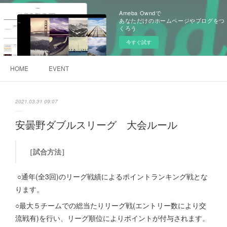
Ameba Owndで
あなただけのホームページやブログをつ
くろう
今すぐ試す
HOME
EVENT
2021.03.31 09:07
安曇野ダブルスリーグ 大会ルール
［試合方法］
○通年(全3回)のリーグ戦績によるポイントランキング戦とな
ります。
○最大５チームでの総当たりリーグ戦(エントリー数により交
流戦有)を行い、リーグ順位によりポイントが付与されます。