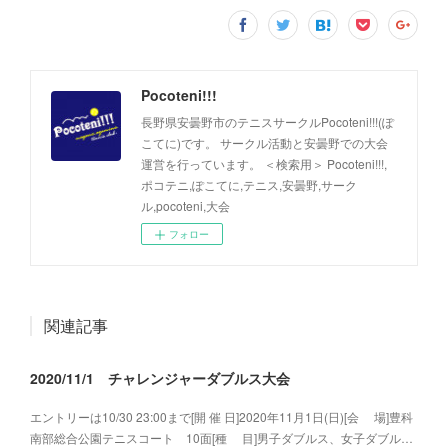
Pocoteni!!!
長野県安曇野市のテニスサークルPocoteni!!!(ぽ
こてに)です。 サークル活動と安曇野での大会
運営を行っています。 ＜検索用＞ Pocoteni!!!,
ポコテニ,ぽこてに,テニス,安曇野,サーク
ル,pocoteni,大会
フォロー
関連記事
2020/11/1 チャレンジャーダブルス大会
エントリーは10/30 23:00まで[開 催 日]2020年11月1日(日)[会 場]豊科
南部総合公園テニスコート 10面[種 目]男子ダブルス、女子ダブル…