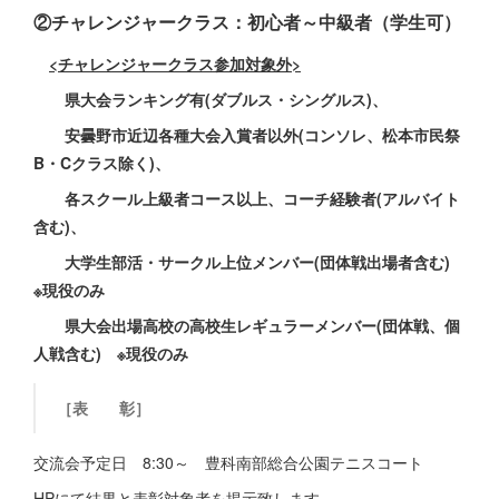
②チャレンジャークラス：初心者～中級者（学生可）
<チャレンジャークラス参加対象外>
県大会ランキング有(ダブルス・シングルス)、
安曇野市近辺各種大会入賞者以外(コンソレ、松本市民祭
B・Cクラス除く)、
各スクール上級者コース以上、コーチ経験者(アルバイト
含む)、
大学生部活・サークル上位メンバー(団体戦出場者含む)
※現役のみ
県大会出場高校の高校生レギュラーメンバー(団体戦、個
人戦含む) ※現役のみ
［表 彰］
交流会予定日 8:30～ 豊科南部総合公園テニスコート
HPにて結果と表彰対象者を掲示致します。